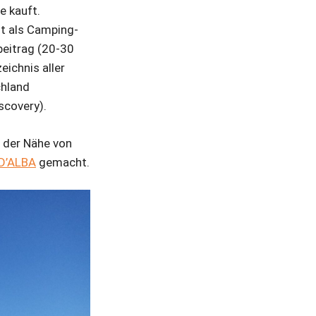
e kauft.
ht als Camping-
beitrag (20-30
ichnis aller
chland
scovery).
n der Nähe von
D’ALBA
gemacht.