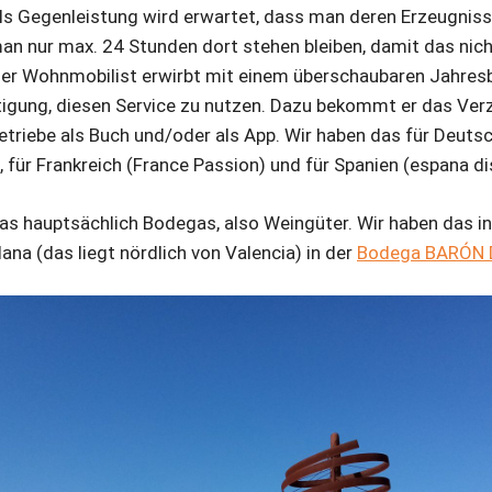
ls Gegenleistung wird erwartet, dass man deren Erzeugniss
man nur max. 24 Stunden dort stehen bleiben, damit das nic
 Der Wohnmobilist erwirbt mit einem überschaubaren Jahres
tigung, diesen Service zu nutzen. Dazu bekommt er das Verze
triebe als Buch und/oder als App. Wir haben das für Deuts
 für Frankreich (France Passion) und für Spanien (espana di
das hauptsächlich Bodegas, also Weingüter. Wir haben das i
lana (das liegt nördlich von Valencia) in der
Bodega BARÓN 