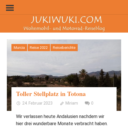
Zum
Inhalt
springen
Murcia
Reise 2022
Reiseberichte
Toller Stellplatz in Totona
24. Februar 2023
Miriam
0
Wir verlassen heute Andalusien nachdem wir
hier drei wunderbare Monate verbracht haben.