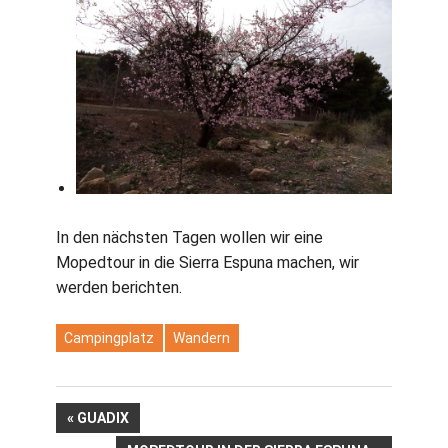
In den nächsten Tagen wollen wir eine
Mopedtour in die Sierra Espuna machen, wir
werden berichten.
Campingplatz
Wandern
Beitragsnavigation
VORHERIGER
GUADIX
BEITRAG: