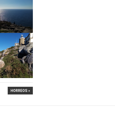
NÄCHSTER
HORREOS
BEITRAG: