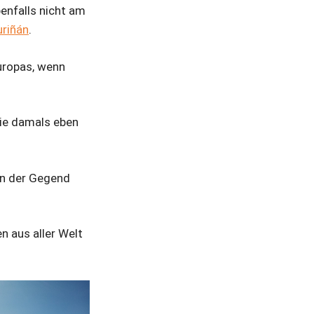
benfalls nicht am
riñán
.
Europas, wenn
die damals eben
 in der Gegend
n aus aller Welt