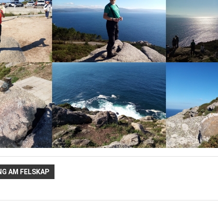
avigation
NG AM FELSKAP