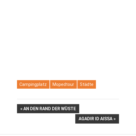
Campingplatz
Mopedtour
Städte
Beitragsnavigation
VORHERIGER
AN DEN RAND DER WÜSTE
BEITRAG:
NÄCHSTER
AGADIR ID AISSA
BEITRAG: